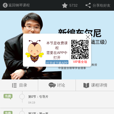
返回钢琴课程
5732
分享给好友
本节是收费课
程
需要在APP中
打开
VIP看全场
打开或下载APP
目录
讨论
课程详情
第0节：引导片
04:19
第1节：第一首