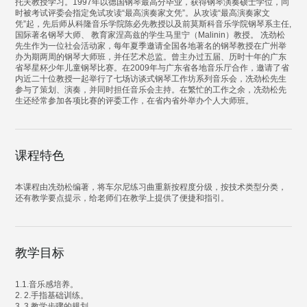
托夫教授学习。1997年以德国钢琴最高分毕业，获得钢琴演奏硕士学位，同
时被考试评委会指定免试攻读“最高演奏家文凭”。从攻读“最高演奏家文
凭”起，先后师从科隆音乐学院陈必先教授以及前莫斯科音乐学院钢琴系主任,
国际著名钢琴大师、 教育家涅高兹的学生马里宁（Malinin）教授。 冼劲松
先生作为一位社会活动家，每年夏季邀请全国各地著名的钢琴教授在广州举
办为期两周的钢琴大师班，并任艺术总监。曾主办过五届、历时十年的广东
省琴星杯少年儿童钢琴比赛。在2009年与广东省各地音乐厅合作，邀请了省
内近二十位教授一起举行了七场访谈式钢琴工作坊系列音乐会，冼劲松先生
参与了策划、演奏，并同时担任音乐会主持。在繁忙的工作之余，冼劲松先
生还经常参加各项比赛的评委工作，在省内省外举办个人大师班。
课程特色
本课程由冼劲松编著，将车尔尼练习曲重新按程度分级，按技术类型分类，
还有教学要点提示，给老师们在教学上提供了便捷和指引。
教学目标
1.1.音乐感培养。
2. 2.手指基础训练。
3. 3.教学步骤的规划。