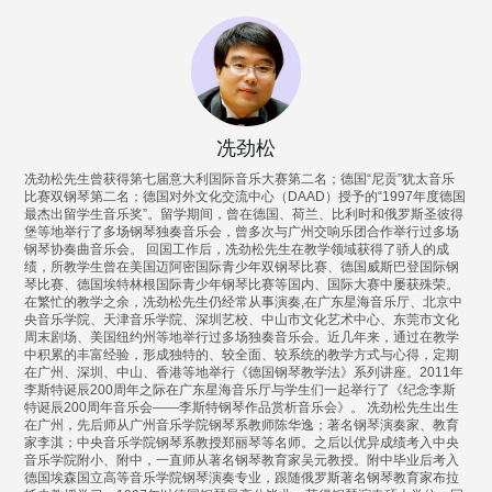
冼劲松
冼劲松先生曾获得第七届意大利国际音乐大赛第二名；德国“尼贡”犹太音乐
比赛双钢琴第二名；德国对外文化交流中心（DAAD）授予的“1997年度德国
最杰出留学生音乐奖”。留学期间，曾在德国、荷兰、比利时和俄罗斯圣彼得
堡等地举行了多场钢琴独奏音乐会，曾多次与广州交响乐团合作举行过多场
钢琴协奏曲音乐会。 回国工作后，冼劲松先生在教学领域获得了骄人的成
绩，所教学生曾在美国迈阿密国际青少年双钢琴比赛、德国威斯巴登国际钢
琴比赛、德国埃特林根国际青少年钢琴比赛等国内、国际大赛中屡获殊荣。
在繁忙的教学之余，冼劲松先生仍经常从事演奏,在广东星海音乐厅、北京中
央音乐学院、天津音乐学院、深圳艺校、中山市文化艺术中心、东莞市文化
周末剧场、美国纽约州等地举行过多场独奏音乐会。近几年来，通过在教学
中积累的丰富经验，形成独特的、较全面、较系统的教学方式与心得，定期
在广州、深圳、中山、香港等地举行《德国钢琴教学法》系列讲座。2011年
李斯特诞辰200周年之际在广东星海音乐厅与学生们一起举行了《纪念李斯
特诞辰200周年音乐会——李斯特钢琴作品赏析音乐会》。 冼劲松先生出生
在广州，先后师从广州音乐学院钢琴系教师陈华逸；著名钢琴演奏家、教育
家李淇；中央音乐学院钢琴系教授郑丽琴等名师。之后以优异成绩考入中央
音乐学院附小、附中，一直师从著名钢琴教育家吴元教授。附中毕业后考入
德国埃森国立高等音乐学院钢琴演奏专业，跟随俄罗斯著名钢琴教育家布拉